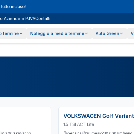
tutto incluso!
o Aziende e P.IVA
Contatti
o termine
Noleggio a medio termine
Auto Green
V
VOLKSWAGEN
Golf Variant
1.5 TSI ACT Life
10.000
km/anno
benzina
36
mesi
10.000
km/anno