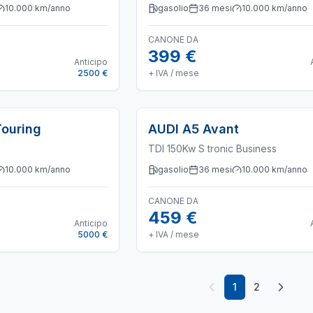
10.000
km/anno
gasolio
36
mesi
10.000
km/anno
CANONE DA
399 €
Anticipo
2500 €
+ IVA / mese
Touring
AUDI
A5 Avant
TDI 150Kw S tronic Business
10.000
km/anno
gasolio
36
mesi
10.000
km/anno
CANONE DA
459 €
Anticipo
5000 €
+ IVA / mese
1
2