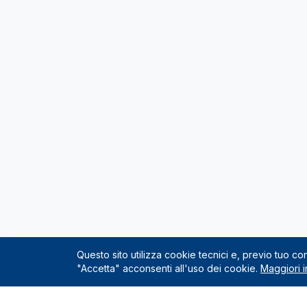
Questo sito utilizza cookie tecnici e, previo tuo c
"Accetta" acconsenti all'uso dei cookie.
Maggiori i