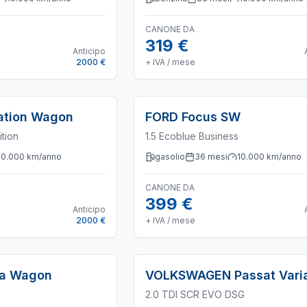
CANONE DA
319 €
Anticipo
2000 €
+ IVA / mese
tation Wagon
FORD
Focus SW
ition
1.5 Ecoblue Business
10.000
km/anno
gasolio
36
mesi
10.000
km/anno
CANONE DA
399 €
Anticipo
2000 €
+ IVA / mese
ia Wagon
VOLKSWAGEN
Passat Vari
2.0 TDI SCR EVO DSG