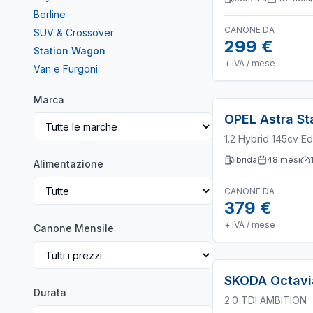
Berline
CANONE DA
SUV & Crossover
299 €
Station Wagon
+ IVA / mese
Van e Furgoni
Marca
OPEL
Astra S
1.2 Hybrid 145cv Ed
ibrida
48
mesi
Alimentazione
CANONE DA
379 €
+ IVA / mese
Canone Mensile
SKODA
Octav
Durata
2.0 TDI AMBITION