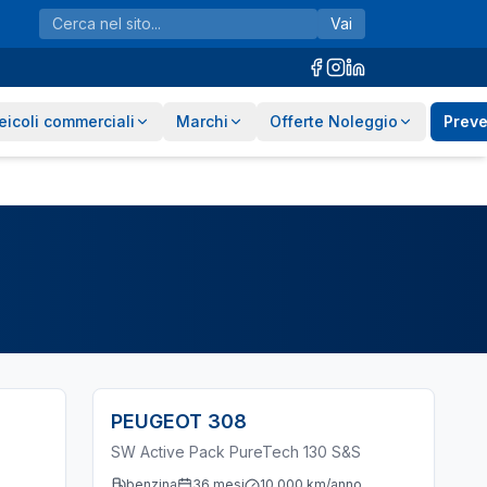
Vai
eicoli commerciali
Marchi
Offerte Noleggio
Preve
PEUGEOT
308
SW Active Pack PureTech 130 S&S
benzina
36
mesi
10.000
km/anno