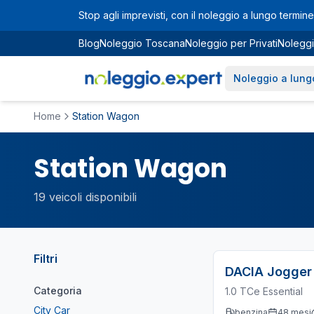
Vai al contenuto principale
Stop agli imprevisti, con il noleggio a lungo termine 
Blog
Noleggio Toscana
Noleggio per Privati
Noleggi
Noleggio a lung
Home
Station Wagon
Station Wagon
19
veicoli disponibili
Filtri
DACIA
Jogger
Categoria
1.0 TCe Essential
City Car
benzina
48
mesi