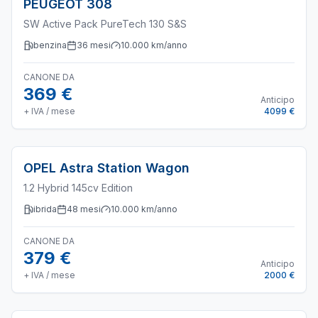
PEUGEOT
308
SW Active Pack PureTech 130 S&S
benzina
36
mesi
10.000
km/anno
CANONE DA
369 €
Anticipo
+ IVA / mese
4099 €
OPEL
Astra Station Wagon
1.2 Hybrid 145cv Edition
ibrida
48
mesi
10.000
km/anno
CANONE DA
379 €
Anticipo
+ IVA / mese
2000 €