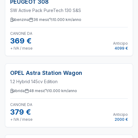
PEUGEOT
308
SW Active Pack PureTech 130 S&S
benzina
36
mesi
10.000
km/anno
CANONE DA
369 €
Anticipo
+ IVA / mese
4099 €
OPEL
Astra Station Wagon
1.2 Hybrid 145cv Edition
ibrida
48
mesi
10.000
km/anno
CANONE DA
379 €
Anticipo
+ IVA / mese
2000 €