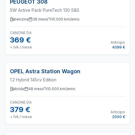
PEUGEOT
308
SW Active Pack PureTech 130 S&S
benzina
36
mesi
10.000
km/anno
CANONE DA
369 €
Anticipo
+ IVA / mese
4099 €
OPEL
Astra Station Wagon
1.2 Hybrid 145cv Edition
ibrida
48
mesi
10.000
km/anno
CANONE DA
379 €
Anticipo
+ IVA / mese
2000 €