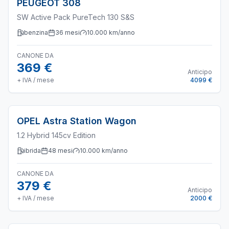
PEUGEOT
308
SW Active Pack PureTech 130 S&S
benzina
36
mesi
10.000
km/anno
CANONE DA
369 €
Anticipo
+ IVA / mese
4099 €
OPEL
Astra Station Wagon
1.2 Hybrid 145cv Edition
ibrida
48
mesi
10.000
km/anno
CANONE DA
379 €
Anticipo
+ IVA / mese
2000 €