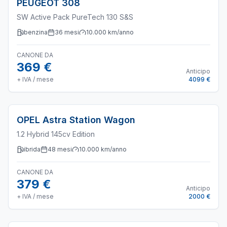
PEUGEOT
308
SW Active Pack PureTech 130 S&S
benzina
36
mesi
10.000
km/anno
CANONE DA
369 €
Anticipo
+ IVA / mese
4099 €
OPEL
Astra Station Wagon
1.2 Hybrid 145cv Edition
ibrida
48
mesi
10.000
km/anno
CANONE DA
379 €
Anticipo
+ IVA / mese
2000 €