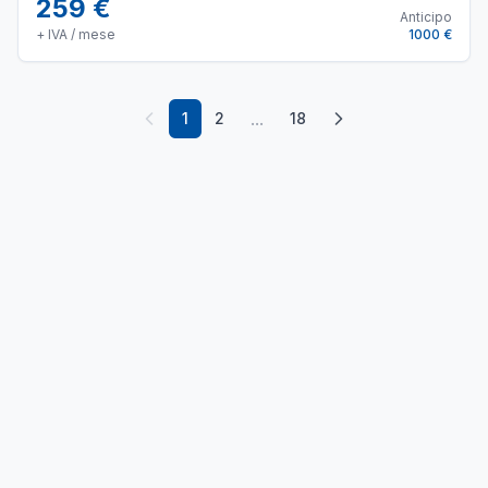
259 €
Anticipo
+ IVA / mese
1000 €
...
1
2
18