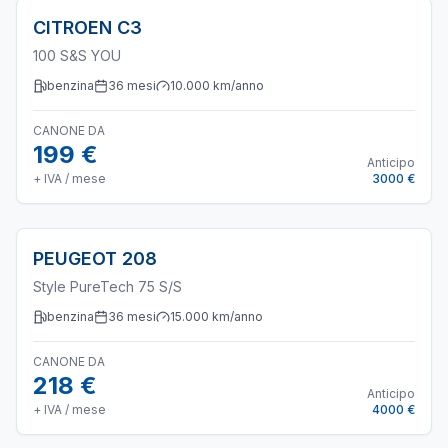
CITROEN
C3
100 S&S YOU
benzina
36
mesi
10.000
km/anno
CANONE DA
199 €
Anticipo
+ IVA / mese
3000 €
PEUGEOT
208
Style PureTech 75 S/S
benzina
36
mesi
15.000
km/anno
CANONE DA
218 €
Anticipo
+ IVA / mese
4000 €